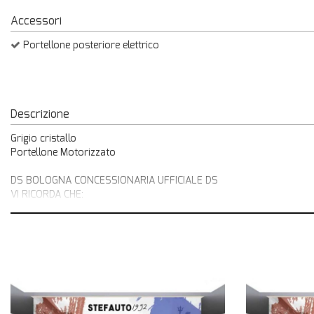
Accessori
Portellone posteriore elettrico
Descrizione
Grigio cristallo
Portellone Motorizzato
DS BOLOGNA CONCESSIONARIA UFFICIALE DS
VI RICORDA CHE:
Promozione comprensiva dell’attivazione dei servizi.
_ Furto/Incendio
_ Kasko
_ Franchigia rimborsata
_ Protezione Grandine
_ Valore a nuovo
_ Protezione pneumatici