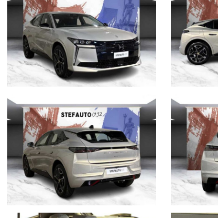
Soluzione senza servizi prezzo di vendita € 31900
Prezzo escluso di passaggio di proprietà e bollo.
NEL PREZZO SONO ESENTI IPT E MESSA SU STRADA
n.b.:
Offriamo massima competenza nel gestire trattative a distanza offre
incongruenze fra gli accessori indicati nell’annuncio e la vettura pr
INOLTRE VI INVITIAMO A SPECIFICARE:
- DATI ANAGRAFICI
- UN RECAPITO TELEFONICO
- LOCALITA' DI RESIDENZA
- IN CASO DI AUTO DA PERMUTARE o ROTTAMARE INDICARE:
(MODELLO, ANNO DI IMMATRICOLAZIONE, KM)
servizio navetta gratuito dalla stazione centrale di Bologna
Per info su questa vettura contattare