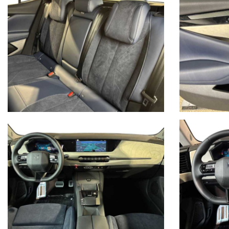
DS STORE BOLOGNA
VIA BOVI CAMPEGGI, 4 40131 BOLOGNA
Tel. 051 551701
marketing@dsbologna.it
WWW.DSBOLOGNA.IT
DS BOLOGNA declina ogni responsabilità per eventuali non conformit
non rappresentano in alcun modo un impegno contrattuale in quanto 