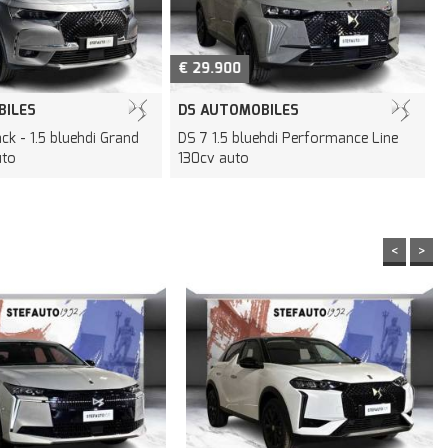
€ 29.900
BILES
DS AUTOMOBILES
ck - 1.5 bluehdi Grand
DS 7 1.5 bluehdi Performance Line
N
uto
130cv auto
<
>