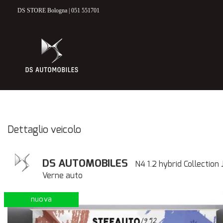
DS STORE Bologna | 051 551701
HOME
MODELLI DS
DS 3 CROSSBACK
DS 7 CROSSBACK
ELETTRICO & IBRIDO
Dettaglio veicolo
NUOVO
DS AUTOMOBILES
N4 1.2 hybrid Collection 
VETTURE NUOVE E KM 0
Verne auto
nuova
USATO