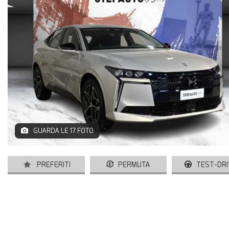
VETTURE USATE
UNIVERSO DS
TECNOLOGIA DS
SERVIZI DS
VALUTA USATO DS
GUARDA LE 17 FOTO
CONTATTI
PREFERITI
PERMUTA
TEST-DRI