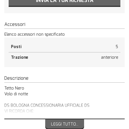
INVIA LA TUA RICHIESTA
Accessori
Elenco accessori non specificato
Posti
5
Trazione
anteriore
Descrizione
Tetto Nero
Volo di notte
DS BOLOGNA CONCESSIONARIA UFFICIALE DS
VI RICORDA CHE:
Offerta valida con gettone finanziamento Cisa 2000 ( 3000€ )
NEL PREZZO SONO ESENTI IPT E MESSA SU STRADA
LEGGI TUTTO...