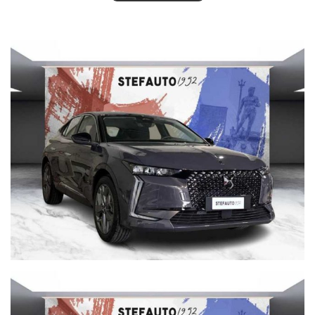
n.b.:
Offriamo massima competenza nel gestire trattative a distanza
offrendo la soluzione migliore per poter acquistare senza
pensieri da qualunque parte d’Italia. Tuttavia, è possibile che ci
siano delle incongruenze fra gli accessori indicati nell’annuncio e
la vettura presente in Concessionaria. Vi invitiamo a verificare le
caratteristiche dello specifico veicolo con un nostro consulente.
INOLTRE VI INVITIAMO A SPECIFICARE:
- DATI ANAGRAFICI
- UN RECAPITO TELEFONICO
- LOCALITA' DI RESIDENZA
- IN CASO DI AUTO DA PERMUTARE o ROTTAMARE INDICARE:
(MODELLO, ANNO DI IMMATRICOLAZIONE, KM)
servizio navetta gratuito dalla stazione centrale di Bologna
Per info su questa vettura contattare
DS STORE BOLOGNA
VIA BOVI CAMPEGGI, 4 40131 BOLOGNA
Tel. 051 551701