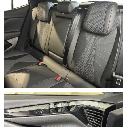
Ho letto e accetto
l'informativa privacy
*
Acconsento al trattamento dei miei dati per finalità di
marketing
Invia
Queste informazioni non saranno condivise con terze parti