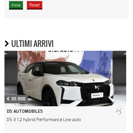
ULTIMI ARRIVI
€ 37.900
DS AUTOMOBILES
DS 7 1.5 bluehdi Performance Line 130cv auto
D