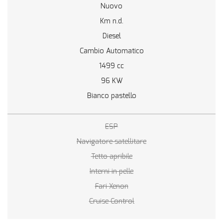
Nuovo
Km n.d.
Diesel
Cambio Automatico
1499 cc
96 KW
Bianco pastello
ESP
Navigatore satellitare
Tetto apribile
Interni in pelle
Fari Xenon
Cruise Control