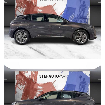
marketing@dsbologna.it
WWW.DSBOLOGNA.IT
DS BOLOGNA declina ogni responsabilità per eventuali non
conformità relative ad equipaggiamento, omologazioni anti
inquinamento, accessori, ecc. pubblicate nei diversi portali. Dette
informazioni che non rappresentano in alcun modo un impegno
contrattuale in quanto non ci è possibile intervenire su eventuali
errori di stampa.