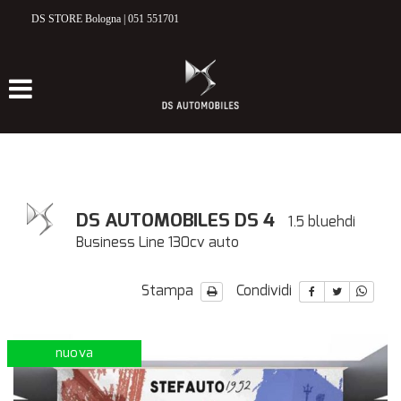
DS STORE Bologna | 051 551701
HOME
MODELLI DS
DS 3 CROSSBACK
DS 7 CROSSBACK
ELETTRICO & IBRIDO
DS AUTOMOBILES DS 4
1.5 bluehdi
Business Line 130cv auto
NUOVO
Stampa
Condividi
VETTURE NUOVE E KM 0
nuova
USATO