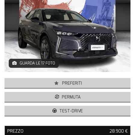
VETTURE USATE
UNIVERSO DS
TECNOLOGIA DS
SERVIZI DS
VALUTA USATO DS
GUARDA LE 17 FOTO
CONTATTI
PREFERITI
PERMUTA
TEST-DRIVE
PREZZO
28.900 €