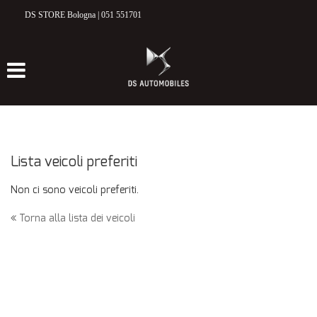
DS STORE Bologna | 051 551701
HOME
MODELLI DS
DS 3 CROSSBACK
DS 7 CROSSBACK
Lista veicoli preferiti
ELETTRICO & IBRIDO
Non ci sono veicoli preferiti.
NUOVO
Torna alla lista dei veicoli
VETTURE NUOVE E KM 0
USATO