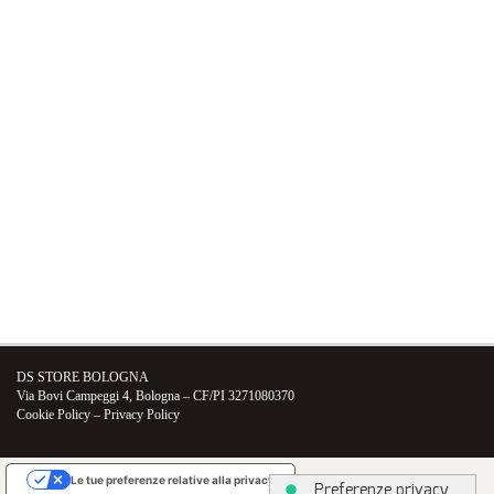
VETTURE USATE
UNIVERSO DS
TECNOLOGIA DS
SERVIZI DS
VALUTA USATO DS
CONTATTI
DS STORE BOLOGNA
Via Bovi Campeggi 4, Bologna – CF/PI 3271080370
Cookie Policy
–
Privacy Policy
Le tue preferenze relative alla privacy