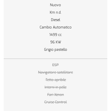
Nuovo
Km n.d.
Diesel
Cambio Automatico
1499 cc
96 KW
Grigio pastello
ESP
Navigatore satellitare
Tetto apribile
Interni in pelle
Fari Xenon
Cruise Control