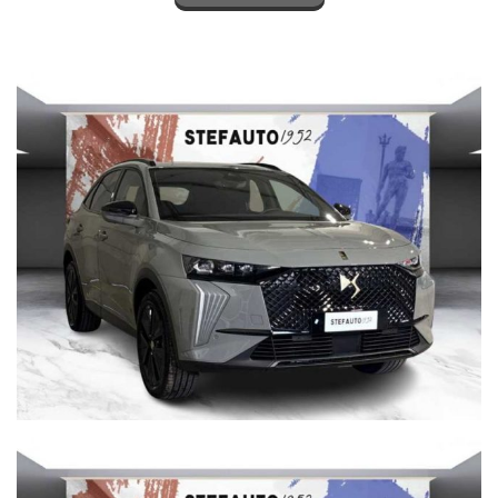
VI RICORDA CHE:
Offerta senza IVA escluso di passaggio di proprietà e bollo
NEL PREZZO SONO ESENTI IPT E MESSA SU STRADA
n.b.:
Offriamo massima competenza nel gestire trattative a distanza
offrendo la soluzione migliore per poter acquistare senza
pensieri da qualunque parte d’Italia. Tuttavia, è possibile che ci
siano delle incongruenze fra gli accessori indicati nell’annuncio e
la vettura presente in Concessionaria. Vi invitiamo a verificare le
caratteristiche dello specifico veicolo con un nostro consulente.
INOLTRE VI INVITIAMO A SPECIFICARE:
- DATI ANAGRAFICI
- UN RECAPITO TELEFONICO
- LOCALITA' DI RESIDENZA
- IN CASO DI AUTO DA PERMUTARE o ROTTAMARE INDICARE:
(MODELLO, ANNO DI IMMATRICOLAZIONE, KM)
servizio navetta gratuito dalla stazione centrale di Bologna
Per info su questa vettura contattare