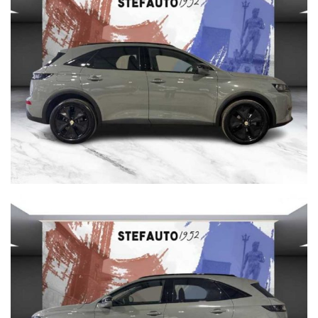
DS STORE BOLOGNA
VIA BOVI CAMPEGGI, 4 40131 BOLOGNA
Tel. 051 551701
marketing@dsbologna.it
WWW.DSBOLOGNA.IT
DS BOLOGNA declina ogni responsabilità per eventuali non
conformità relative ad equipaggiamento, omologazioni anti
inquinamento, accessori, ecc. pubblicate nei diversi portali. Dette
informazioni che non rappresentano in alcun modo un impegno
contrattuale in quanto non ci è possibile intervenire su eventuali
errori di stampa.