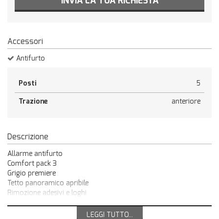
INVIA LA TUA RICHIESTA
Accessori
Antifurto
Posti
5
Trazione
anteriore
Descrizione
Allarme antifurto
Comfort pack 3
Grigio premiere
Tetto panoramico apribile
Rimozione adesivi e loghi
DS BOLOGNA CONCESSIONARIA UFFICIALE DS
LEGGI TUTTO...