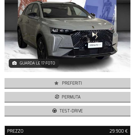
VETTURE USATE
UNIVERSO DS
TECNOLOGIA DS
SERVIZI DS
VALUTA USATO DS
GUARDA LE 17 FOTO
CONTATTI
PREFERITI
PERMUTA
TEST-DRIVE
PREZZO
29.900 €