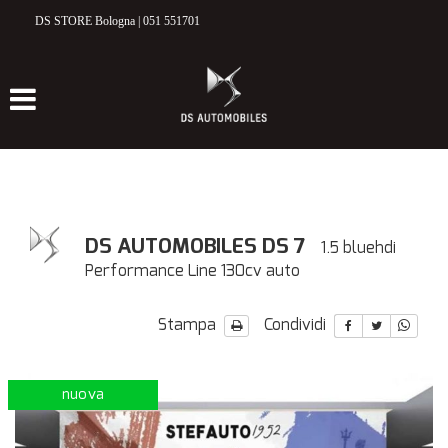
DS STORE Bologna | 051 551701
HOME
MODELLI DS
DS 3 CROSSBACK
DS 7 CROSSBACK
ELETTRICO & IBRIDO
DS AUTOMOBILES DS 7
1.5 bluehdi
Performance Line 130cv auto
NUOVO
Stampa
Condividi
VETTURE NUOVE E KM 0
nuova
USATO