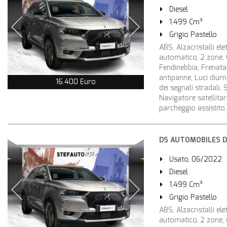
Diesel
1.499 Cm³
Grigio Pastello
ABS, Alzacristalli ele
automatico, 2 zone, C
Fendinebbia, Frenata 
antipanne, Luci diur
16.400 Euro
dei segnali stradali,
Navigatore satellitar
parcheggio assistito, 
DS AUTOMOBILES DS 
Usato, 06/2022
Diesel
1.499 Cm³
Grigio Pastello
ABS, Alzacristalli ele
automatico, 2 zone, C