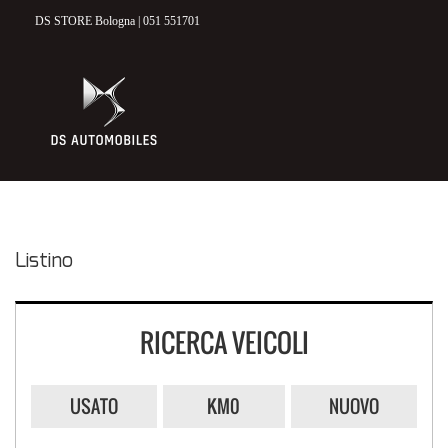
DS STORE Bologna | 051 551701
HOME
MODELLI DS
DS 3 CROSSBACK
DS 7 CROSSBACK
ELETTRICO & IBRIDO
Listino
NUOVO
RICERCA VEICOLI
VETTURE NUOVE E KM 0
USATO
KM0
NUOVO
USATO