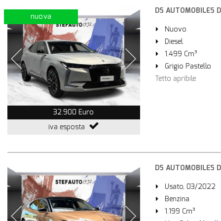
DS AUTOMOBILES DS 
nuova
Nuovo
Diesel
1.499 Cm³
Grigio Pastello
Tetto apribile
32.900 Euro
iva esposta
DS AUTOMOBILES DS 
Usato, 03/2022
Benzina
1.199 Cm³