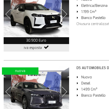
Elettrica/Benzina
1.199 Cm³
Bianco Pastello
Chiusura centralizza
30.900 Euro
iva esposta
DS AUTOMOBILES DS 
nuova
Nuovo
Diesel
1.499 Cm³
Bianco Pastello