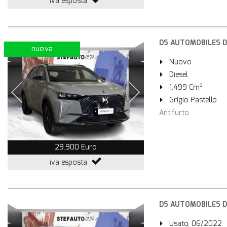
iva esposta
DS AUTOMOBILES DS 
nuova
Nuovo
Diesel
1.499 Cm³
Grigio Pastello
Antifurto
29.900 Euro
iva esposta
DS AUTOMOBILES DS 
Usato, 06/2022