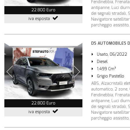
Fendinebbia, Frenata 
antipanne, Luci diur
22.800 Euro
dei segnali stradali,
iva esposta
Navigatore satellitar
parcheggio assistito, 
DS AUTOMOBILES DS 
Usato, 06/2022
Diesel
1.499 Cm³
Grigio Pastello
ABS, Alzacristalli ele
automatico, 2 zone, C
Fendinebbia, Frenata 
antipanne, Luci diur
22.800 Euro
dei segnali stradali,
iva esposta
Navigatore satellitar
parcheggio assistito, 