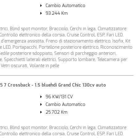
Cambio Automatico
93.244 Km
ttrici, Blind spot monitor, Bracciolo, Cerchi in lega, Climatizzatore
ontrollo elettronico della corsia, Cruise Control, ESP, Fari LED,
d'emergenza assistita, Freno di stazionamento elettrico, Isofix, Kit
ne LED, Portapacchi, Portellone posteriore elettrico, Riconoscimento
 Sedile posteriore sdoppiato, Sensori di parcheggio anteriori,
e, Specchietti laterali elettrici, Supporto lombare, Telecamera per
Vetri oscurati, Volante in pelle
7 Crossback - 1.5 bluehdi Grand Chic 130cv auto
96 KW/131 CV
Cambio Automatico
25.702 Km
ttrici, Blind spot monitor, Bracciolo, Cerchi in lega, Climatizzatore
ontrollo elettronico della corsia, Cruise Control, ESP, Fari LED,