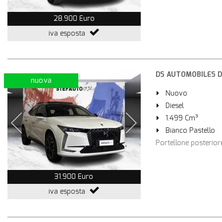
28.900 Euro
iva esposta
DS AUTOMOBILES DS 
nuova
Nuovo
Diesel
1.499 Cm³
Bianco Pastello
Portellone posteriore 
31.900 Euro
iva esposta