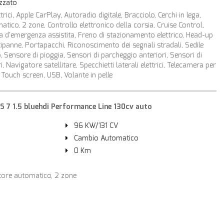
izzato
ttrici, Apple CarPlay, Autoradio digitale, Bracciolo, Cerchi in lega,
tico, 2 zone, Controllo elettronico della corsia, Cruise Control,
ta d'emergenza assistita, Freno di stazionamento elettrico, Head-up
antipanne, Portapacchi, Riconoscimento dei segnali stradali, Sedile
 Sensore di pioggia, Sensori di parcheggio anteriori, Sensori di
 Navigatore satellitare, Specchietti laterali elettrici, Telecamera per
 Touch screen, USB, Volante in pelle
7 1.5 bluehdi Performance Line 130cv auto
96 KW/131 CV
Cambio Automatico
0 Km
atore automatico, 2 zone