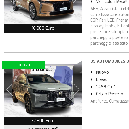
Vari Colori Metall
ABS, Alzacristalli ele
Climatizzatore automa
ESP, Fari LED, Frena
display, Isofix, Kit 
16.900 Euro
posteriore sdoppiato,
parcheggio posteriori,
parcheggio assistito,
DS AUTOMOBILES DS 
nuova
Nuovo
Diesel
1.499 Cm³
Grigio Pastello
Antifurto, Climatizz
37.900 Euro