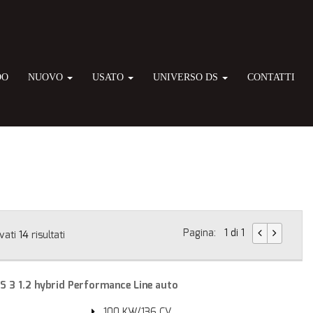
DO
NUOVO
USATO
UNIVERSO DS
CONTATTI
Pagina:
1 di 1
vati
14
risultati
 3 1.2 hybrid Performance Line auto
100 KW/136 CV