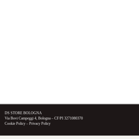
VETTURE USATE
UNIVERSO DS
TECNOLOGIA DS
SERVIZI DS
VALUTA USATO DS
CONTATTI
DS STORE BOLOGNA
Via Bovi Campeggi 4, Bologna – CF/PI 3271080370
Cookie Policy
–
Privacy Policy