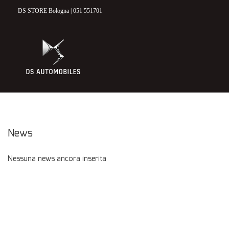
DS STORE Bologna | 051 551701
HOME
MODELLI DS
DS 3 CROSSBACK
DS 7 CROSSBACK
ELETTRICO & IBRIDO
News
NUOVO
Nessuna news ancora inserita
VETTURE NUOVE E KM 0
USATO