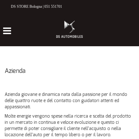
DS STORE Bologna | 051 551701
HOME
MODELLI DS
DS 3 CROSSBACK
DS 7 CROSSBACK
Azienda
ELETTRICO & IBRIDO
NUOVO
Azienda giovane e dinamica nata dalla passione per il mondo
delle quattro ruote e del contatto con guidatori attenti ed
appassionati.
VETTURE NUOVE E KM 0
Molte energie vengono spese nella ricerca e scelta del prodotto
in un mercato in continua e veloce evoluzione e questo ci
USATO
permette di poter consigliare il cliente nell’acquisto o nella
locazione dell’auto per il tempo libero o per il lavoro.