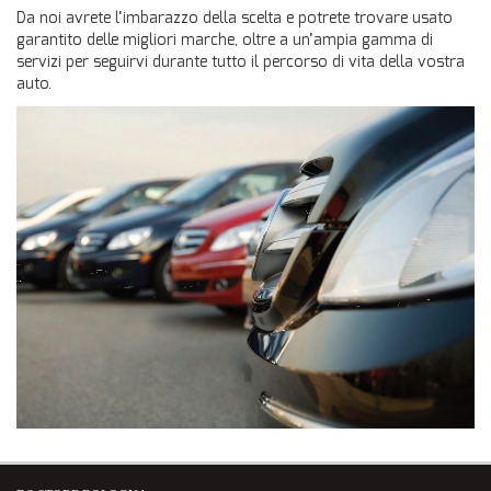
VETTURE USATE
Da noi avrete l’imbarazzo della scelta e potrete trovare usato
garantito delle migliori marche, oltre a un’ampia gamma di
servizi per seguirvi durante tutto il percorso di vita della vostra
UNIVERSO DS
auto.
TECNOLOGIA DS
SERVIZI DS
VALUTA USATO DS
CONTATTI