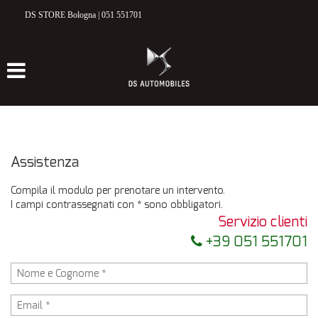
DS STORE Bologna | 051 551701
HOME
MODELLI DS
DS 3 CROSSBACK
DS 7 CROSSBACK
Assistenza
ELETTRICO & IBRIDO
Compila il modulo per prenotare un intervento.
I campi contrassegnati con * sono obbligatori.
NUOVO
Servizio clienti
+39 051 551701
VETTURE NUOVE E KM 0
USATO